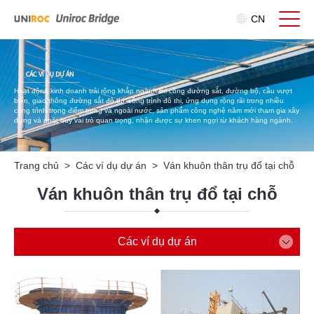
CN
Hoạt động kinh doanh trải rộng khắp ngành thi công đường sắt, đường bộ, cầu vượt
biển, giao thông đường sắt đô thị, công trình đô thị, ứng dụng rộng rãi trong nhiều
công trình trọng điểm trong và ngoài nước, sản phẩm công nghệ năm mới tham gia xây
dựng và phát huy vai trò quan trọng, nhận được sự khen ngợi từ khách hàng ngành.
Trang chủ
>
Các ví dụ dự án
>
Ván khuôn thân trụ đổ tại chỗ
Ván khuôn thân trụ đổ tại chỗ
Các ví dụ dự án