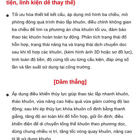
tiện, linh kiện dễ thay thế)
Tối ưu hóa thiết kế kết cấu, áp dụng mô hình ba chiều, mô
phỏng động quá trình tháo lắp khuôn, điều chỉnh không gian
ba chiều để tìm ra phương án chia khuôn tối ưu, đảm bảo
thao tác khuôn hoàn toàn tự động. Phân tích trạng thái đổ
hỗn hợp, trạng thái nâng hạ và trạng thái dịch chuyển dọc
sau khi tổ hợp các khuôn, (kèm hình ảnh 3D hoặc sơ đồ lực),
tính toán độ bền, độ cứng tối ưu từng cấu kiện, đáp ứng số
lần và tần suất sử dụng tại công trường.
[Dầm thẳng]
Áp dụng điều khiển thủy lực giúp thao tác lắp nhanh khuôn,
tháo khuôn, vừa nâng cao hiệu quả vừa giảm cường độ lao
động; sau khi ép thủy lực khóa khuôn cố định bằng thanh
giằng, tăng độ an toàn khi đổ hỗn hợp, giữ ổn định; điều
khiển điện để di chuyển tổng thể khuôn theo phương dọc,
dùng chung nhiều vị trí, tăng tốc vòng quay khuôn, nâng cao
tỷ lệ sử dụng khuôn.