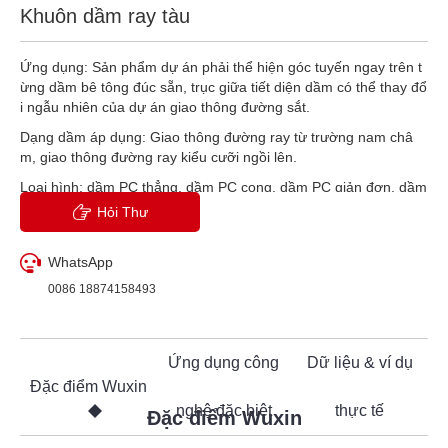
Khuôn dầm ray tàu
Ứng dụng: Sản phẩm dự án phải thể hiện góc tuyến ngay trên t
ừng dầm bê tông đúc sẵn, trục giữa tiết diện dầm có thể thay đổ
i ngẫu nhiên của dự án giao thông đường sắt.
Dạng dầm áp dụng: Giao thông đường ray từ trường nam châ
m, giao thông đường ray kiểu cưỡi ngồi lên.
Loại hình: dầm PC thẳng, dầm PC cong, dầm PC giản đơn, dầm
PC liên tục
Hỏi Thư
WhatsApp
0086 18874158493
Ứng dụng công
Dữ liệu & ví dụ
Đặc điểm Wuxin
nghệ đặc biệt
thực tế
Đặc điểm Wuxin